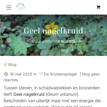
Overslaan naar inhoud
Geel nagelkruid
Vuur onder de wortels
Blog
18 mei 2025
in
De Kruidenspiegel
| Nog geen
reacties
Tussen stenen, in schaduwplekken en bosranden
leeft
Geel nagelkruid
(
Geum urbanum
).
Bescheiden van uiterlijk maar met een energie die